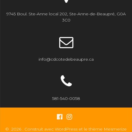
9745 Boul. Ste-Anne local 202, Ste-Anne-de-Beaupré, G0A
3C0
info@cdcotedebeaupre.ca
581-540-0058
© 2026 . Construit avec WordPress et le
thème Mesmerize