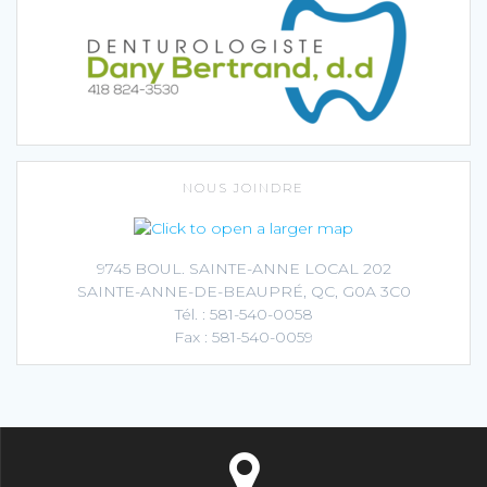
NOUS JOINDRE
9745 BOUL. SAINTE-ANNE LOCAL 202
SAINTE-ANNE-DE-BEAUPRÉ, QC, G0A 3C0
Tél. : 581-540-0058
Fax : 581-540-0059