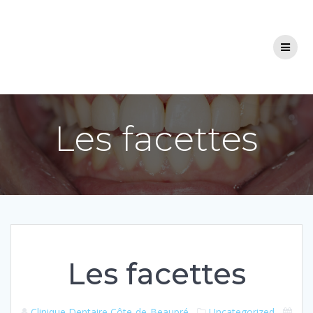
Aller
au
contenu
Les facettes
Les facettes
Clinique Dentaire Côte-de-Beaupré
Uncategorized