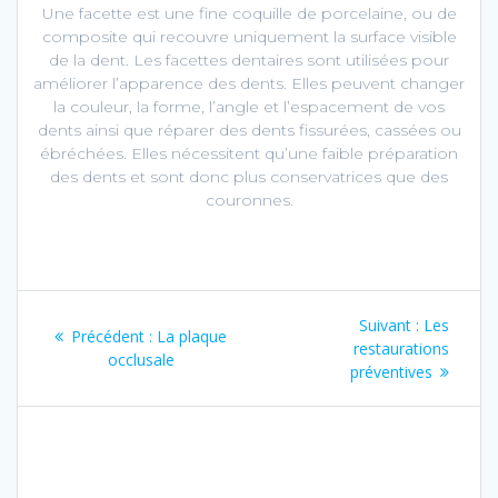
Une facette est une fine coquille de porcelaine, ou de
composite qui recouvre uniquement la surface visible
de la dent. Les facettes dentaires sont utilisées pour
améliorer l’apparence des dents. Elles peuvent changer
la couleur, la forme, l’angle et l’espacement de vos
dents ainsi que réparer des dents fissurées, cassées ou
ébréchées. Elles nécessitent qu’une faible préparation
des dents et sont donc plus conservatrices que des
couronnes.
Navigation
Article
Suivant :
Les
Article
Précédent :
La plaque
de
Suivant :
restaurations
précédent :
occlusale
préventives
l’article