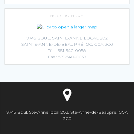
NOUS JOINDRE
9745 BOUL. SAINTE-ANNE LOCAL 202
SAINTE-ANNE-DE-BEAUPRÉ, QC, G0A 3C0
Tél. : 581-540-0058
Fax : 581-540-0059
9745 Boul. Ste-Anne local 202, Ste-Anne-de-Beaupré, G0A
3C0