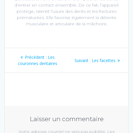
d’entrer en contact ensemble. De ce fait, l’appareil
protège, ralentit l’usure des dents et les fractures
prématurées. Elle favorise également la détente
musculaire et articulaire de la mâchoire.
Navigation
Article
Précédent :
Les
Article
Suivant :
Les facettes
de
précédent :
couronnes dentaires
Suivant :
l’article
Laisser un commentaire
Votre adresse courriel ne sera pas publiée.
Les