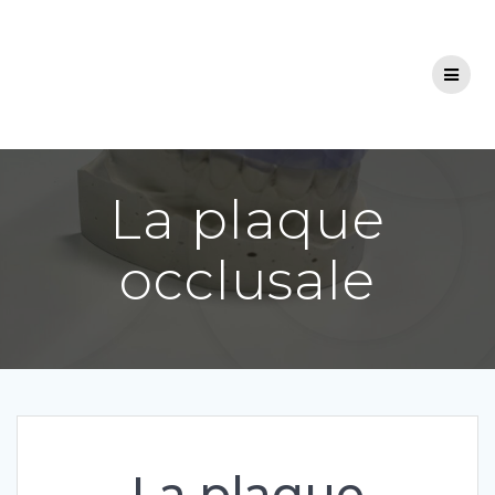
Aller
au
contenu
La plaque
occlusale
La plaque