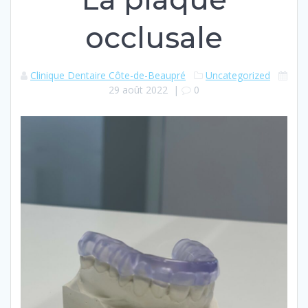
occlusale
Clinique Dentaire Côte-de-Beaupré
Uncategorized
29 août 2022
|
0